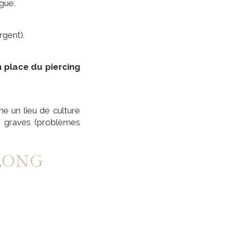
ngue.
rgent).
n place du piercing
me un lieu de culture
nce graves (problèmes
 LONG