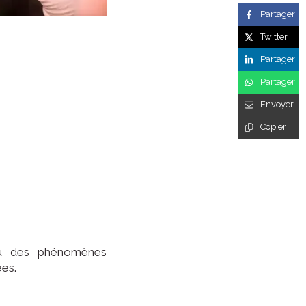
Partager
Twitter
Partager
Partager
Envoyer
Copier
 ou des phénomènes
ées.