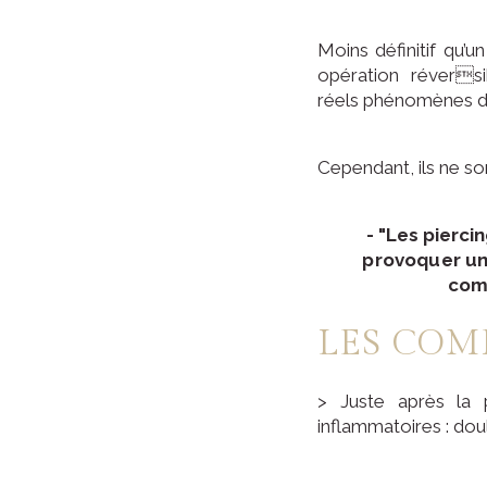
Moins définitif qu’u
opération réversi
réels phénomènes 
Cependant, ils ne so
- "Les pierc
provoquer un
comp
LES COM
> Juste après la 
inflammatoires : do