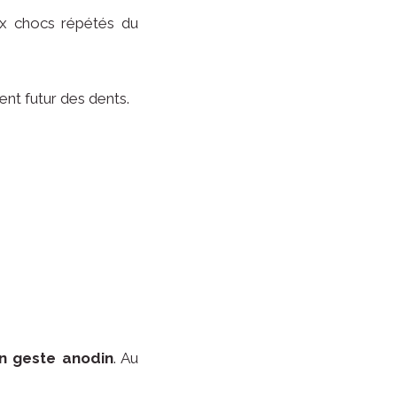
ux chocs répétés du
nt futur des dents.
un geste anodin
. Au