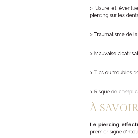
> Usure et éventue
piercing sur les dent
> Traumatisme de la
> Mauvaise cicatrisa
> Tics ou troubles de
> Risque de complica
À SAVOI
Le piercing effec
premier signe d’intolé