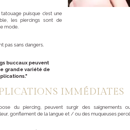
n tatouage puisque c’est une
ble, les piercings sont de
de mode.
nt pas sans dangers.
ings buccaux peuvent
e grande variété
de
lications."
PLICATIONS IMMÉDIATES
pose du piercing, peuvent surgir des saignements
uleur, gonflement de la langue et / ou des muqueuses perc