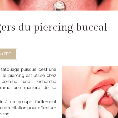
ers du piercing buccal
ion PDF
n tatouage puisque c’est une
 le piercing est utilisé chez
t comme une recherche
 comme une manière de se
nir à un groupe facilement
i une incitation pour effectuer
cing.