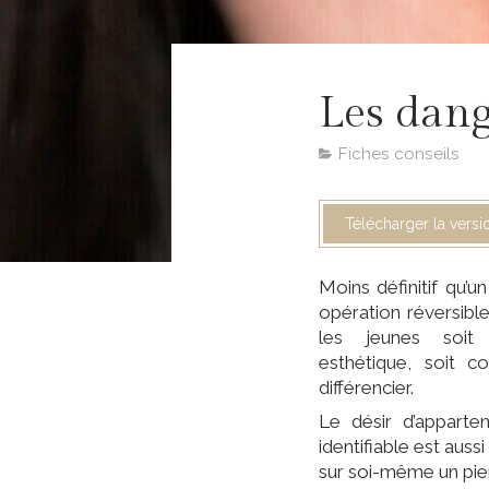
Les dang
Fiches conseils
Télécharger la vers
Moins définitif qu’u
opération réversible,
les jeunes soi
esthétique, soit
différencier.
Le désir d’apparte
identifiable est auss
sur soi-même un pier