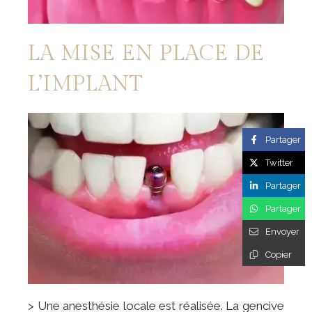
LA MISE EN PLACE DE
L’IMPLANT
Partager
Twitter
Partager
Partager
Envoyer
Copier
> Une anesthésie locale est réalisée. La gencive